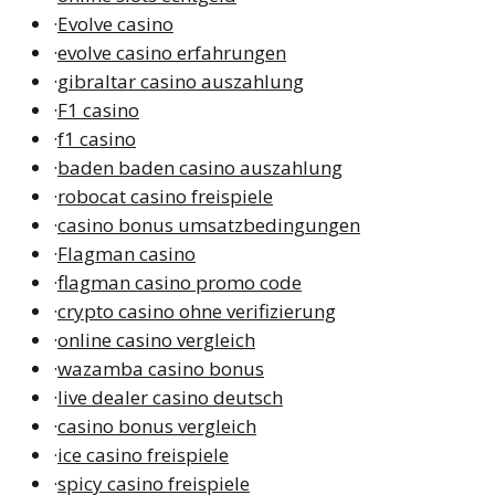
·
Evolve casino
·
evolve casino erfahrungen
·
gibraltar casino auszahlung
·
F1 casino
·
f1 casino
·
baden baden casino auszahlung
·
robocat casino freispiele
·
casino bonus umsatzbedingungen
·
Flagman casino
·
flagman casino promo code
·
crypto casino ohne verifizierung
·
online casino vergleich
·
wazamba casino bonus
·
live dealer casino deutsch
·
casino bonus vergleich
·
ice casino freispiele
·
spicy casino freispiele