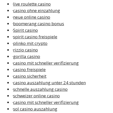
·
live roulette casino
·
casino ohne einzahlung
·
neue online casino
·
boomerang casino bonus
·
Spirit casino
·
spirit casino freispiele
·
plinko mit crypto
·
rizzio casino
·
gorilla casino
·
casino mit schneller verifizierung
·
casino freispiele
·
casino sicherheit
·
casino auszahlung unter 24 stunden
·
schnelle auszahlung casino
·
schweizer online casino
·
casino mit schneller verifizierung
·
sol casino auszahlung